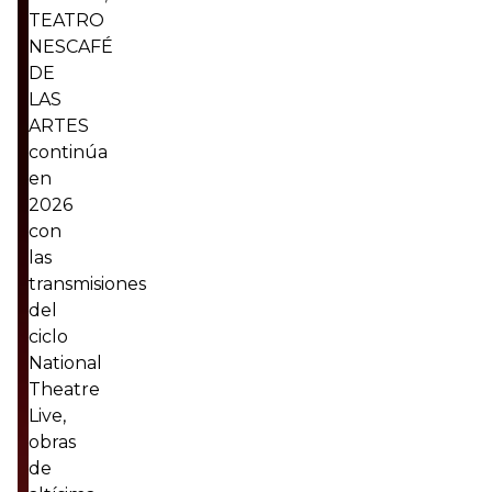
TEATRO
NESCAFÉ
DE
LAS
ARTES
continúa
en
2026
con
las
transmisiones
del
ciclo
National
Theatre
Live,
obras
de