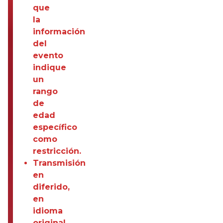
que
la
información
del
evento
indique
un
rango
de
edad
específico
como
restricción.
Transmisión
en
diferido,
en
idioma
original