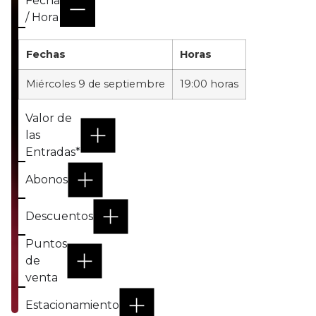
Fecha
/ Hora
Fechas
Horas
Miércoles 9 de septiembre
19:00 horas
Valor de
las
Entradas*
Abonos
Descuentos
Puntos
de
venta
Estacionamiento