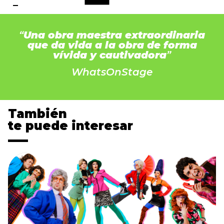
“
Una obra maestra extraordinaria
que da vida a la obra de forma
vívida y cautivadora
”
WhatsOnStage
También
te puede interesar