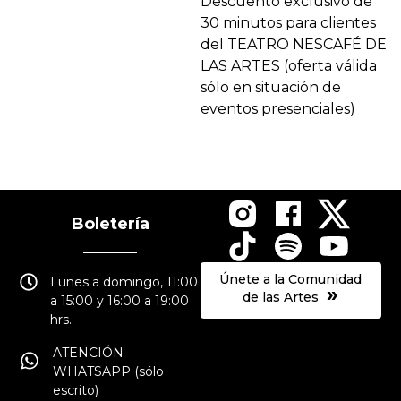
Descuento exclusivo de
30 minutos para clientes
del TEATRO NESCAFÉ DE
LAS ARTES (oferta válida
sólo en situación de
eventos presenciales)
Boletería
Únete a la Comunidad
Lunes a domingo, 11:00
»
de las Artes
a 15:00 y 16:00 a 19:00
hrs.
ATENCIÓN
WHATSAPP (sólo
escrito)