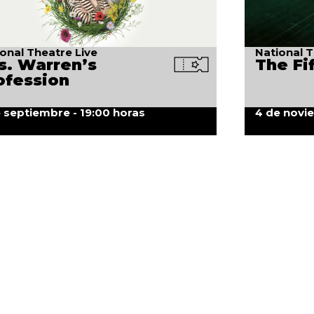
onal Theatre Live
National T
s. Warren’s
The Fi
ofession
 septiembre - 19:00 horas
4 de novi