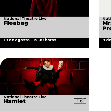
National Theatre Live
Nati
Fleabag
Mr
Pr
19 de agosto - 19:00 horas
9 de
National Theatre Live
Hamlet