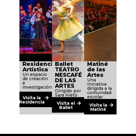
Residencia
Ballet
Matiné
Artística
TEATRO
de las
Un espacio
NESCAFÉ
Artes
de creación
DE LAS
Una
e
iniciativa
ARTES
investigación
dirigida a la
Dirigido por
comunidad
Sara Nieto
escolar
Visita la
Residencia
Visita el
Visita la
Ballet
Matiné