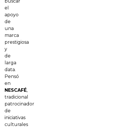
buscar
el
apoyo
de
una
marca
prestigiosa
y
de
larga
data.
Pensó
en
NESCAFÉ
,
tradicional
patrocinador
de
iniciativas
culturales