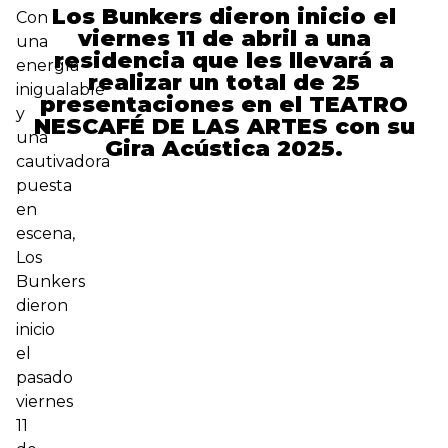
Los Bunkers dieron inicio el
Con
viernes 11 de abril a una
una
residencia que les llevará a
energía
realizar un total de 25
inigualable
presentaciones en el TEATRO
y
NESCAFÉ DE LAS ARTES con su
una
Gira Acústica 2025.
cautivadora
puesta
en
escena,
Los
Bunkers
dieron
inicio
el
pasado
viernes
11