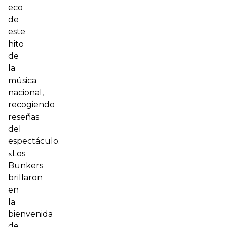
eco
de
este
hito
de
la
música
nacional,
recogiendo
reseñas
del
espectáculo.
«Los
Bunkers
brillaron
en
la
bienvenida
de