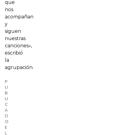
que
nos
acompañan
y
siguen
nuestras
canciones»,
escribió
la
agrupación.
P
U
B
LI
C
A
D
O
E
L