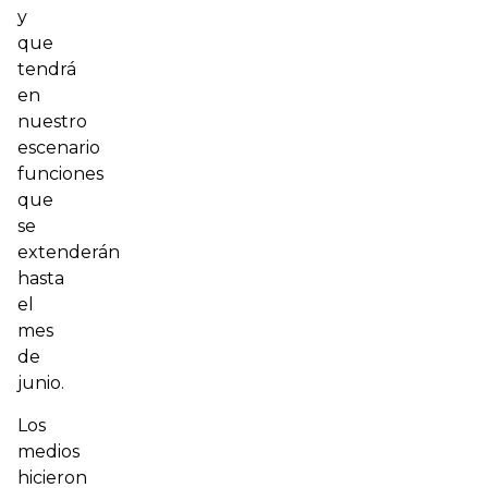
y
que
tendrá
en
nuestro
escenario
funciones
que
se
extenderán
hasta
el
mes
de
junio.
Los
medios
hicieron