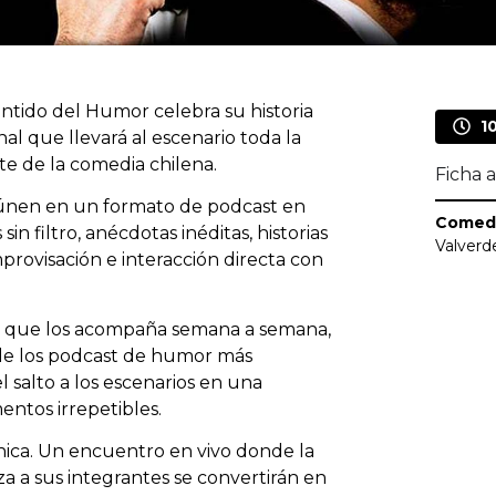
entido del Humor celebra su historia
1
 que llevará al escenario toda la
te de la comedia chilena.
Ficha a
eúnen en un formato de podcast en
Comed
n filtro, anécdotas inéditas, historias
Valver
provisación e interacción directa con
ad que los acompaña semana a semana,
de los podcast de humor más
l salto a los escenarios en una
entos irrepetibles.
ca. Un encuentro en vivo donde la
a a sus integrantes se convertirán en