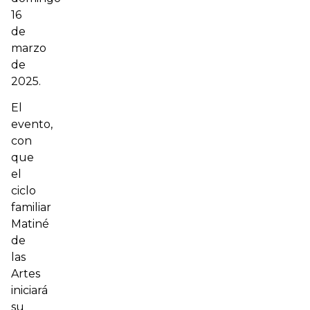
16
de
marzo
de
2025.
El
evento,
con
que
el
ciclo
familiar
Matiné
de
las
Artes
iniciará
su