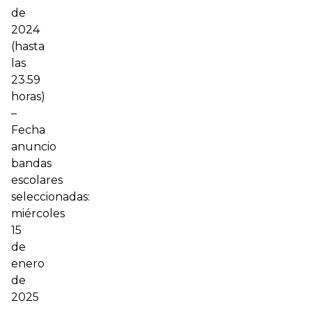
de
2024
(hasta
las
23.59
horas)
–
Fecha
anuncio
bandas
escolares
seleccionadas:
miércoles
15
de
enero
de
2025