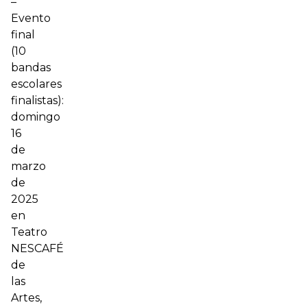
–
Evento
final
(10
bandas
escolares
finalistas):
domingo
16
de
marzo
de
2025
en
Teatro
NESCAFÉ
de
las
Artes,