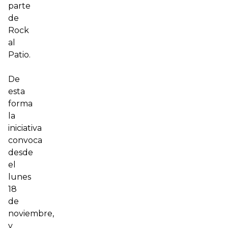
parte
de
Rock
al
Patio.
De
esta
forma
la
iniciativa
convoca
desde
el
lunes
18
de
noviembre,
y