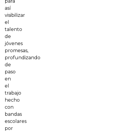
para
así
visibilizar
el
talento
de
jóvenes
promesas,
profundizando
de
paso
en
el
trabajo
hecho
con
bandas
escolares
por