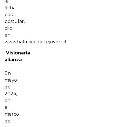
la
ficha
para
postular,
clic
en
www.balmacedartejoven.cl
Visionaria
alianza
En
mayo
de
2024,
en
el
marco
de