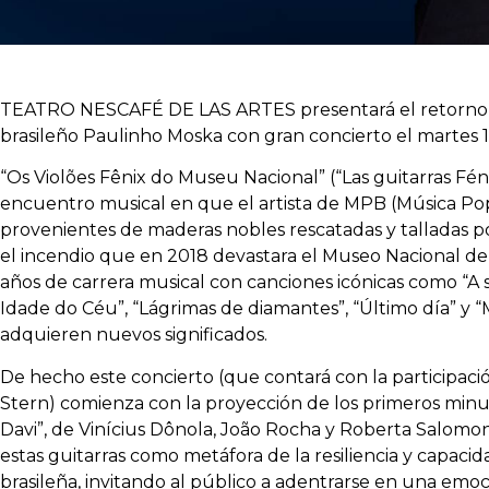
TEATRO NESCAFÉ DE LAS ARTES presentará el retorno de
brasileño Paulinho Moska con gran concierto el martes 
“Os Violões Fênix do Museu Nacional” (“Las guitarras Fén
encuentro musical en que el artista de MPB (Música Popu
provenientes de maderas nobles rescatadas y talladas po
el incendio que en 2018 devastara el Museo Nacional de
años de carrera musical con canciones icónicas como “A s
Idade do Céu”, “Lágrimas de diamantes”, “Último día” y “
adquieren nuevos significados.
De hecho este concierto (que contará con la participaci
Stern) comienza con la proyección de los primeros minu
Davi”, de Vinícius Dônola, João Rocha y Roberta Salomo
estas guitarras como metáfora de la resiliencia y capaci
brasileña, invitando al público a adentrarse en una emo