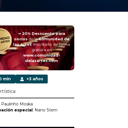
➔
20% Descuento para
socios
de la
Comunidad de
las Artes
. Inscríbete de forma
gratuita en
www.comunidad-
delasartes.com
0 min
+3 años
rtística
: Paulinho Moska
pación especial
: Nano Stern