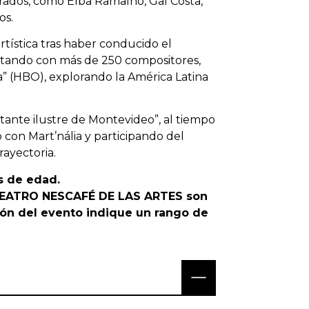
grados, como Elba Ramalho, Gal Costa,
os.
rtística tras haber conducido el
antando con más de 250 compositores,
a” (HBO), explorando la América Latina
itante ilustre de Montevideo”, al tiempo
 con Mart’nália y participando del
rayectoria.
s de edad.
 TEATRO NESCAFÉ DE LAS ARTES son
ión del evento indique un rango de