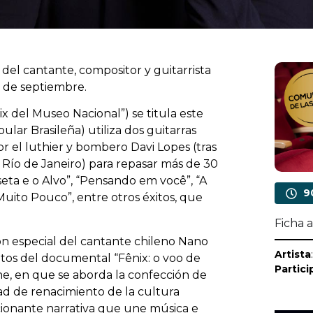
l cantante, compositor y guitarrista
1 de septiembre.
ix del Museo Nacional”) se titula este
lar Brasileña) utiliza dos guitarras
r el luthier y bombero Davi Lopes (tras
 Río de Janeiro) para repasar más de 30
eta e o Alvo”, “Pensando em você”, “A
9
Muito Pouco”, entre otros éxitos, que
Ficha a
ón especial del cantante chileno Nano
Artista
tos del documental “Fênix: o voo de
Partici
ne, en que se aborda la confección de
dad de renacimiento de la cultura
cionante narrativa que une música e