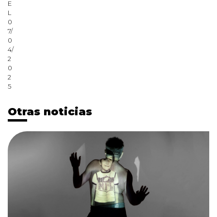
E
L
0
7/
0
4/
2
0
2
5
Otras noticias