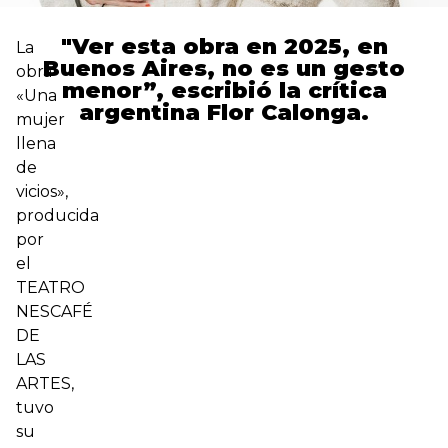
"Ver esta obra en 2025, en
La
Buenos Aires, no es un gesto
obra
menor”, escribió la crítica
«Una
argentina Flor Calonga.
mujer
llena
de
vicios»,
producida
por
el
TEATRO
NESCAFÉ
DE
LAS
ARTES,
tuvo
su