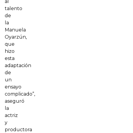
al
talento
de
la
Manuela
Oyarzún,
que
hizo
esta
adaptación
de
un
ensayo
complicado”,
aseguró
la
actriz
y
productora