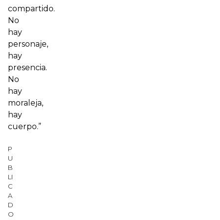
compartido.
No
hay
personaje,
hay
presencia.
No
hay
moraleja,
hay
cuerpo.”
P
U
B
LI
C
A
D
O