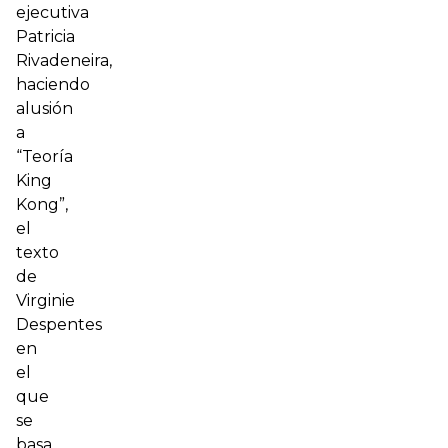
ejecutiva
Patricia
Rivadeneira,
haciendo
alusión
a
“Teoría
King
Kong”,
el
texto
de
Virginie
Despentes
en
el
que
se
basa