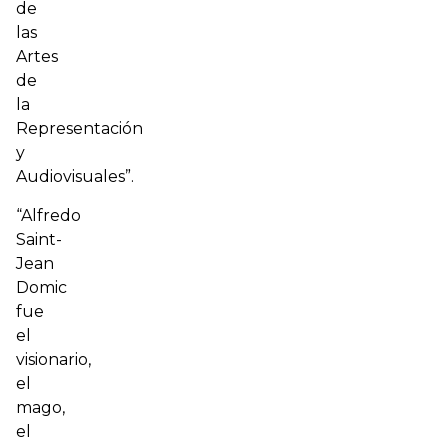
de
las
Artes
de
la
Representación
y
Audiovisuales”.
“Alfredo
Saint-
Jean
Domic
fue
el
visionario,
el
mago,
el