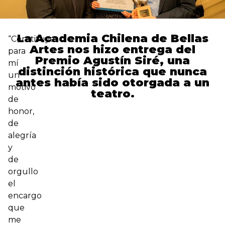
La Academia Chilena de Bellas
“Constituye
Artes nos hizo entrega del
para
Premio Agustín Siré, una
mí
distinción histórica que nunca
un
antes había sido otorgada a un
motivo
teatro.
de
honor,
de
alegría
y
de
orgullo
el
encargo
que
me