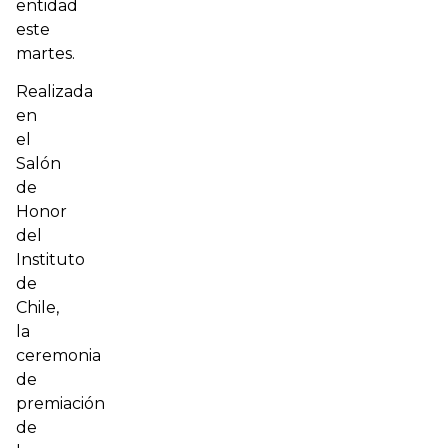
entidad
este
martes.
Realizada
en
el
Salón
de
Honor
del
Instituto
de
Chile,
la
ceremonia
de
premiación
de