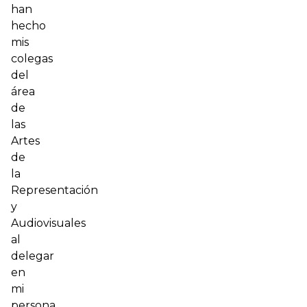
han
hecho
mis
colegas
del
área
de
las
Artes
de
la
Representación
y
Audiovisuales
al
delegar
en
mi
persona