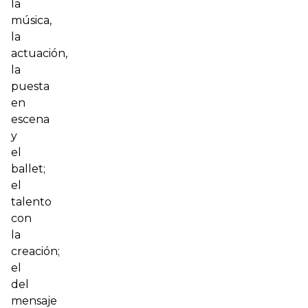
la
música,
la
actuación,
la
puesta
en
escena
y
el
ballet;
el
talento
con
la
creación;
el
del
mensaje