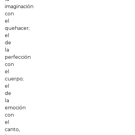
imaginación
con
el
quehacer;
el
de
la
perfección
con
el
cuerpo;
el
de
la
emoción
con
el
canto,