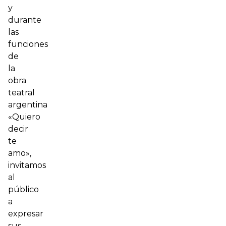
y
durante
las
funciones
de
la
obra
teatral
argentina
«Quiero
decir
te
amo»,
invitamos
al
público
a
expresar
sus