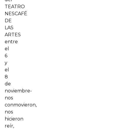
TEATRO
NESCAFÉ
DE
LAS
ARTES
entre
el
6
y
el
8
de
noviembre-
nos
conmovieron,
nos
hicieron
reír,