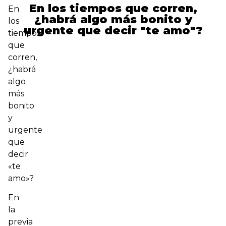
En los tiempos que corren,
En
¿habrá algo más bonito y
los
urgente que decir "te amo"?
tiempos
que
corren,
¿habrá
algo
más
bonito
y
urgente
que
decir
«te
amo»?
En
la
previa