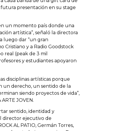
a cada banda de una gift card de
 futura presentación en su stage
n en un momento país donde una
ión artística”, señaló la directora
ra luego dar “un gran
 Cristiano y a Radio Goodstock
po real (peak de 3 mil
profesores y estudiantes apoyaron
s disciplinas artísticas porque
n un derecho, un sentido de la
terminan siendo proyectos de vida”,
DA ARTE JOVEN.
tar sentido, identidad y
 director ejecutivo de
OCK AL PATIO, Germán Torres,