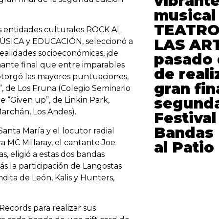
vibrant
musical 
TEATRO
las entidades culturales ROCK AL
LAS ART
ICA y EDUCACIÓN, seleccionó a
realidades socioeconómicas, ¡de
pasado 
nante final que entre imparables
de reali
 otorgó las mayores puntuaciones,
gran fin
”, de Los Fruna (Colegio Seminario
segunda
e “Given up”, de Linkin Park,
Marchán, Los Andes).
Festival
Bandas 
Santa María y el locutor radial
 MC Millaray, el cantante Joe
al Patio
, eligió a estas dos bandas
más la participación de Langostas
ita de León, Kalis y Hunters,
Records para realizar sus