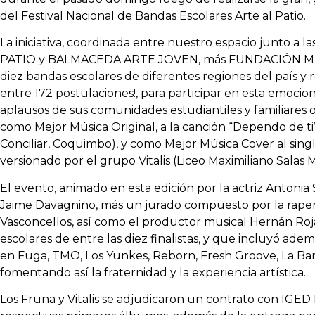
del Festival Nacional de Bandas Escolares Arte al Patio.
La iniciativa, coordinada entre nuestro espacio junto a 
PATIO y BALMACEDA ARTE JOVEN, más FUNDACIÓN MÚS
diez bandas escolares de diferentes regiones del país y 
entre 172 postulaciones!, para participar en esta emocio
aplausos de sus comunidades estudiantiles y familiares
como Mejor Música Original, a la canción “Dependo de ti
Conciliar, Coquimbo), y como Mejor Música Cover al singl
versionado por el grupo Vitalis (Liceo Maximiliano Salas 
El evento, animado en esta edición por la actriz Antonia 
Jaime Davagnino, más un jurado compuesto por la rapera
Vasconcellos, así como el productor musical Hernán Rojas
escolares de entre las diez finalistas, y que incluyó ade
en Fuga, TMO, Los Yunkes, Reborn, Fresh Groove, La Band
fomentando así la fraternidad y la experiencia artística.
Los Fruna y Vitalis se adjudicaron un contrato con IGED 