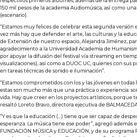
respectivos primeros álbumes, además de la entrega par
150 mil pesos de la academia Audiomúsica, así como una
(escenario).
“Estamos muy felices de celebrar esta segunda versió
vez más hay que defender el arte, las culturas y la educac
de Extensión de nuestro espacio, Alejandra Jiménez, pa
agradecimiento a la Universidad Academia de Humanismo
por apoyar la difusión del festival vía streaming en tiem
visualizaciones), así como a DUOC UC, quienes con sus 
en tareas técnicas de sonido e iluminación”.
“Estamos comprometidos con los y las jóvenes en todas la
estas son mucho más que una práctica o experiencia: so
vida. Hay que creer en los proyectos artísticos, porque 
resaltó Loreto Bravo, directora ejecutiva de BALMACE
“Y es que la educación (…) tiene que ser capaz de desper
esperanza. La música tiene ese poder”, agregó además el
FUNDACIÓN MÚSICA y EDUCACIÓN, y de su programa R